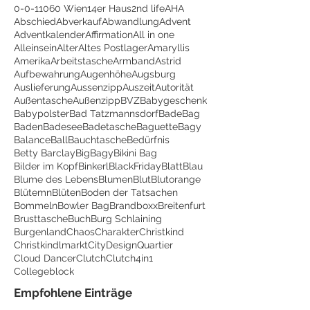
0-0-1
1060 Wien
14er Haus
2nd life
AHA
Abschied
Abverkauf
Abwandlung
Advent
Adventkalender
Affirmation
All in one
Alleinsein
Alter
Altes Postlager
Amaryllis
Amerika
Arbeitstasche
Armband
Astrid
Aufbewahrung
Augenhöhe
Augsburg
Auslieferung
Aussenzipp
Auszeit
Autorität
Außentasche
Außenzipp
BVZ
Babygeschenk
Babypolster
Bad Tatzmannsdorf
BadeBag
Baden
Badesee
Badetasche
Baguette
Bagy
Balance
Ball
Bauchtasche
Bedürfnis
Betty Barclay
BigBagy
Bikini Bag
Bilder im Kopf
Binkerl
BlackFriday
Blatt
Blau
Blume des Lebens
Blumen
Blut
Blutorange
Blütemn
Blüten
Boden der Tatsachen
Bommeln
Bowler Bag
Brandboxx
Breitenfurt
Brusttasche
Buch
Burg Schlaining
Burgenland
Chaos
Charakter
Christkind
Christkindlmarkt
CityDesignQuartier
Cloud Dancer
Clutch
Clutch4in1
Collegeblock
Empfohlene Einträge