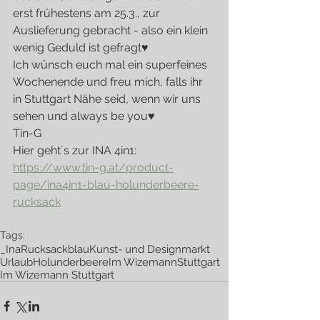
erst frühestens am 25.3., zur 
Auslieferung gebracht - also ein klein 
wenig Geduld ist gefragt♥
Ich wünsch euch mal ein superfeines 
Wochenende und freu mich, falls ihr 
in Stuttgart Nähe seid, wenn wir uns 
sehen und always be you♥
Tin-G
Hier geht´s zur INA 4in1: 
https://www.tin-g.at/product-
page/ina4in1-blau-holunderbeere-
rucksack
Tags:
_Ina
Rucksack
blau
Kunst- und Designmarkt
Urlaub
Holunderbeere
Im Wizemann
Stuttgart
Im Wizemann Stuttgart