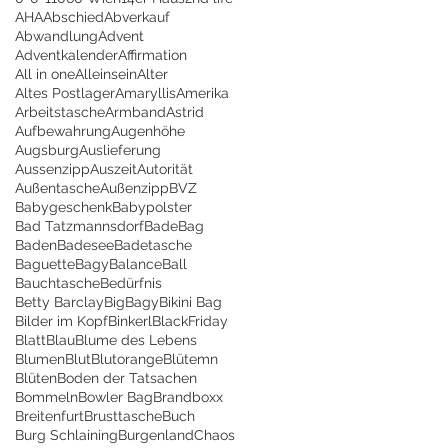
AHA
Abschied
Abverkauf
Abwandlung
Advent
Adventkalender
Affirmation
All in one
Alleinsein
Alter
Altes Postlager
Amaryllis
Amerika
Arbeitstasche
Armband
Astrid
Aufbewahrung
Augenhöhe
Augsburg
Auslieferung
Aussenzipp
Auszeit
Autorität
Außentasche
Außenzipp
BVZ
Babygeschenk
Babypolster
Bad Tatzmannsdorf
BadeBag
Baden
Badesee
Badetasche
Baguette
Bagy
Balance
Ball
Bauchtasche
Bedürfnis
Betty Barclay
BigBagy
Bikini Bag
Bilder im Kopf
Binkerl
BlackFriday
Blatt
Blau
Blume des Lebens
Blumen
Blut
Blutorange
Blütemn
Blüten
Boden der Tatsachen
Bommeln
Bowler Bag
Brandboxx
Breitenfurt
Brusttasche
Buch
Burg Schlaining
Burgenland
Chaos