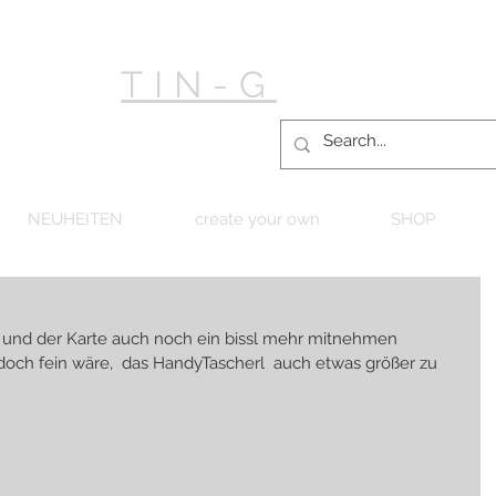
TIN-G
NEUHEITEN
create your own
SHOP
 und der Karte auch noch ein bissl mehr mitnehmen 
 doch fein wäre,  das HandyTascherl  auch etwas größer zu 