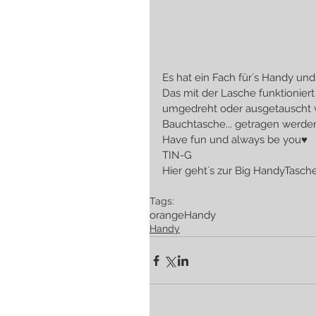
Es hat ein Fach für´s Handy und 
Das mit der Lasche funktionier
umgedreht oder ausgetauscht w
Bauchtasche... getragen werde
Have fun und always be you♥
TIN-G
Hier geht´s zur Big HandyTasche
Tags:
orange
Handy
Handy