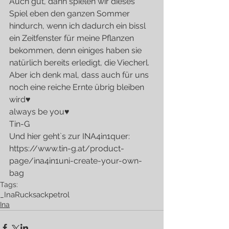
Auch gut, dann spielen wir dieses 
Spiel eben den ganzen Sommer 
hindurch, wenn ich dadurch ein bissl 
ein Zeitfenster für meine Pflanzen 
bekommen, denn einiges haben sie 
natürlich bereits erledigt, die Viecherl.
Aber ich denk mal, dass auch für uns 
noch eine reiche Ernte übrig bleiben 
wird♥
always be you♥
Tin-G
Und hier geht`s zur INA4in1quer: 
https://www.tin-g.at/product-
page/ina4in1uni-create-your-own-
bag
Tags:
_Ina
Rucksack
petrol
Ina