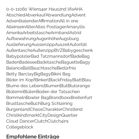
0-0-1
1060 Wien
14er Haus
2nd life
AHA
Abschied
Abverkauf
Abwandlung
Advent
Adventkalender
Affirmation
All in one
Alleinsein
Alter
Altes Postlager
Amaryllis
Amerika
Arbeitstasche
Armband
Astrid
Aufbewahrung
Augenhöhe
Augsburg
Auslieferung
Aussenzipp
Auszeit
Autorität
Außentasche
Außenzipp
BVZ
Babygeschenk
Babypolster
Bad Tatzmannsdorf
BadeBag
Baden
Badesee
Badetasche
Baguette
Bagy
Balance
Ball
Bauchtasche
Bedürfnis
Betty Barclay
BigBagy
Bikini Bag
Bilder im Kopf
Binkerl
BlackFriday
Blatt
Blau
Blume des Lebens
Blumen
Blut
Blutorange
Blütemn
Blüten
Boden der Tatsachen
Bommeln
Bowler Bag
Brandboxx
Breitenfurt
Brusttasche
Buch
Burg Schlaining
Burgenland
Chaos
Charakter
Christkind
Christkindlmarkt
CityDesignQuartier
Cloud Dancer
Clutch
Clutch4in1
Collegeblock
Empfohlene Einträge