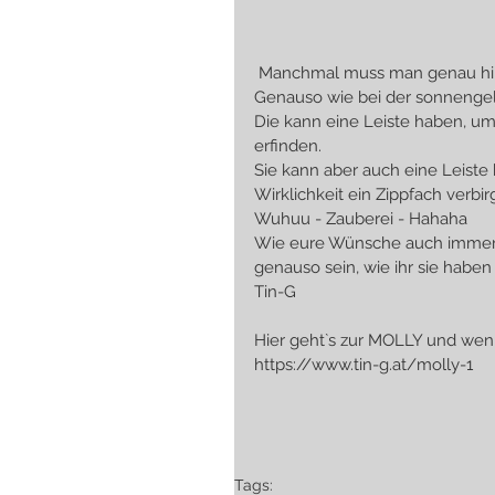
 Manchmal muss man genau hins
Genauso wie bei der sonnenge
Die kann eine Leiste haben, um
erfinden.
Sie kann aber auch eine Leiste h
Wirklichkeit ein Zippfach verbirg
Wuhuu - Zauberei - Hahaha
Wie eure Wünsche auch immer si
genauso sein, wie ihr sie habe
Tin-G
Hier geht`s zur MOLLY und wen
https://www.tin-g.at/molly-1
Tags: