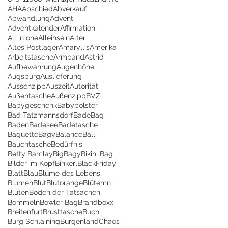
AHA
Abschied
Abverkauf
Abwandlung
Advent
Adventkalender
Affirmation
All in one
Alleinsein
Alter
Altes Postlager
Amaryllis
Amerika
Arbeitstasche
Armband
Astrid
Aufbewahrung
Augenhöhe
Augsburg
Auslieferung
Aussenzipp
Auszeit
Autorität
Außentasche
Außenzipp
BVZ
Babygeschenk
Babypolster
Bad Tatzmannsdorf
BadeBag
Baden
Badesee
Badetasche
Baguette
Bagy
Balance
Ball
Bauchtasche
Bedürfnis
Betty Barclay
BigBagy
Bikini Bag
Bilder im Kopf
Binkerl
BlackFriday
Blatt
Blau
Blume des Lebens
Blumen
Blut
Blutorange
Blütemn
Blüten
Boden der Tatsachen
Bommeln
Bowler Bag
Brandboxx
Breitenfurt
Brusttasche
Buch
Burg Schlaining
Burgenland
Chaos