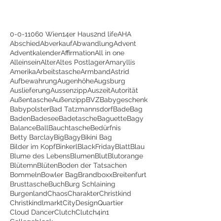
0-0-1
1060 Wien
14er Haus
2nd life
AHA
Abschied
Abverkauf
Abwandlung
Advent
Adventkalender
Affirmation
All in one
Alleinsein
Alter
Altes Postlager
Amaryllis
Amerika
Arbeitstasche
Armband
Astrid
Aufbewahrung
Augenhöhe
Augsburg
Auslieferung
Aussenzipp
Auszeit
Autorität
Außentasche
Außenzipp
BVZ
Babygeschenk
Babypolster
Bad Tatzmannsdorf
BadeBag
Baden
Badesee
Badetasche
Baguette
Bagy
Balance
Ball
Bauchtasche
Bedürfnis
Betty Barclay
BigBagy
Bikini Bag
Bilder im Kopf
Binkerl
BlackFriday
Blatt
Blau
Blume des Lebens
Blumen
Blut
Blutorange
Blütemn
Blüten
Boden der Tatsachen
Bommeln
Bowler Bag
Brandboxx
Breitenfurt
Brusttasche
Buch
Burg Schlaining
Burgenland
Chaos
Charakter
Christkind
Christkindlmarkt
CityDesignQuartier
Cloud Dancer
Clutch
Clutch4in1