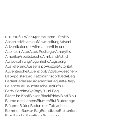
0-0-1
1060 Wien
14er Haus
2nd life
AHA
Abschied
Abverkauf
Abwandlung
Advent
Adventkalender
Affirmation
All in one
Alleinsein
Alter
Altes Postlager
Amaryllis
Amerika
Arbeitstasche
Armband
Astrid
Aufbewahrung
Augenhöhe
Augsburg
Auslieferung
Aussenzipp
Auszeit
Autorität
Außentasche
Außenzipp
BVZ
Babygeschenk
Babypolster
Bad Tatzmannsdorf
BadeBag
Baden
Badesee
Badetasche
Baguette
Bagy
Balance
Ball
Bauchtasche
Bedürfnis
Betty Barclay
BigBagy
Bikini Bag
Bilder im Kopf
Binkerl
BlackFriday
Blatt
Blau
Blume des Lebens
Blumen
Blut
Blutorange
Blütemn
Blüten
Boden der Tatsachen
Bommeln
Bowler Bag
Brandboxx
Breitenfurt
Brusttasche
Buch
Burg Schlaining