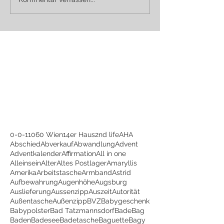
0-0-1
1060 Wien
14er Haus
2nd life
AHA
Abschied
Abverkauf
Abwandlung
Advent
Adventkalender
Affirmation
All in one
Alleinsein
Alter
Altes Postlager
Amaryllis
Amerika
Arbeitstasche
Armband
Astrid
Aufbewahrung
Augenhöhe
Augsburg
Auslieferung
Aussenzipp
Auszeit
Autorität
Außentasche
Außenzipp
BVZ
Babygeschenk
Babypolster
Bad Tatzmannsdorf
BadeBag
Baden
Badesee
Badetasche
Baguette
Bagy