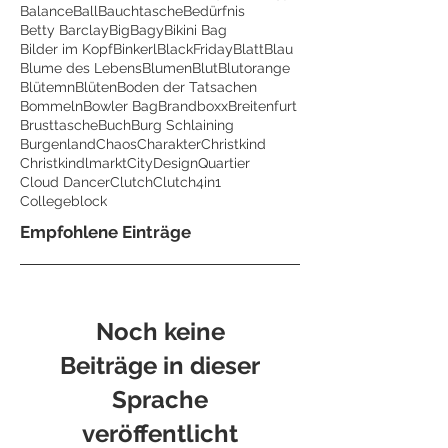
Balance
Ball
Bauchtasche
Bedürfnis
Betty Barclay
BigBagy
Bikini Bag
Bilder im Kopf
Binkerl
BlackFriday
Blatt
Blau
Blume des Lebens
Blumen
Blut
Blutorange
Blütemn
Blüten
Boden der Tatsachen
Bommeln
Bowler Bag
Brandboxx
Breitenfurt
Brusttasche
Buch
Burg Schlaining
Burgenland
Chaos
Charakter
Christkind
Christkindlmarkt
CityDesignQuartier
Cloud Dancer
Clutch
Clutch4in1
Collegeblock
Empfohlene Einträge
Noch keine
Beiträge in dieser
Sprache
veröffentlicht