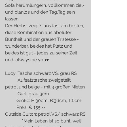
Sofa herumlungern, vollkommen ziel- 
und planlos und den Tag,Tag sein 
lassen.
Der Herbst zeigt`s uns fast am besten, 
diese Kombination aus aboluter 
Buntheit und der grauen Tristesse - 
wunderbar, beides hat Platz und 
beides ist gut - jedes zu seiner Zeit
und  always be you♥
Lucy: Tasche schwarz VS, grau RS
           Aufsatztasche zweigeteilt: 
petrol und beige - mit 3 großen Nieten
           Gurt: grau 3cm
          Größe: H:30cm, B:36cm, T:6cm
          Preis: € 155,--
Outside Clutch: petrol VS/ schwarz RS
               "Mein Leben ist so bunt, weil 