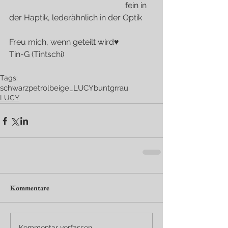
                                                         fein in 
der Haptik, lederähnlich in der Optik
Freu mich, wenn geteilt wird♥
Tin-G (Tintschi)
Tags:
schwarz
petrol
beige
_LUCY
bunt
grrau
LUCY
Kommentare
Kommentar verfassen...