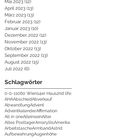
Mai 2023
(12)
12 Beiträge
April 2023
(13)
13 Beiträge
März 2023
(13)
13 Beiträge
Februar 2023
(12)
12 Beiträge
Januar 2023
(10)
10 Beiträge
Dezember 2022
(12)
12 Beiträge
November 2022
(13)
13 Beiträge
Oktober 2022
(13)
13 Beiträge
September 2022
(13)
13 Beiträge
August 2022
(15)
15 Beiträge
Juli 2022
(6)
6 Beiträge
Schlagwörter
0-0-1
1060 Wien
14er Haus
2nd life
AHA
Abschied
Abverkauf
Abwandlung
Advent
Adventkalender
Affirmation
All in one
Alleinsein
Alter
Altes Postlager
Amaryllis
Amerika
Arbeitstasche
Armband
Astrid
Aufbewahrung
Augenhöhe