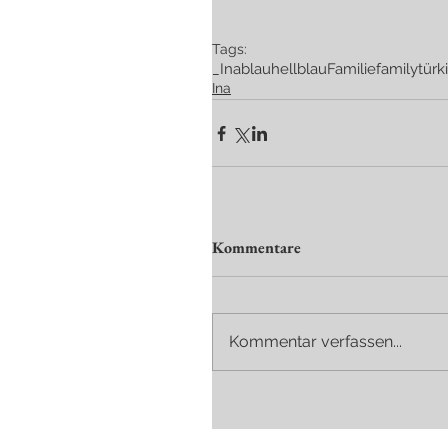
Tags:
_Ina
blau
hellblau
Familie
family
türk
Ina
Kommentare
Kommentar verfassen...