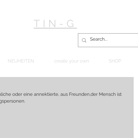
TIN-G
NEUHEITEN
create your own
SHOP
hliche oder eine annektierte, aus Freunden,der Mensch ist 
ugspersonen.