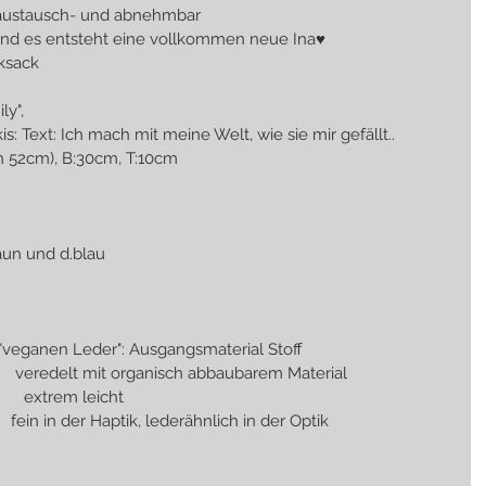
ell-, austausch- und abnehmbar  
rehen und es entsteht eine vollkommen neue Ina♥
h Rucksack
mily", 
laug auf türkis: Text: Ich mach mit meine Welt, wie sie mir gefällt..
40cm (offen 52cm), B:30cm, T:10cm
raun und d.blau
en Leder": Ausgangsmaterial Stoff                                  
                veredelt mit organisch abbaubarem Material                        
          extrem leicht                                                         
                                                         fein in der Haptik, lederähnlich in der Optik