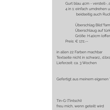
         Gurt blau 4cm - verst
         4 in 1: einfach umd
                    beidseitig auc
                   Überschlag Bild:"fa
                   Übersch
                   Größe: H:
         Preis: € 172,--
in allen 22 Farben machbar
Textseite nicht in schwarz,, d.b
Lieferzeit: ca. 3 Wochen
Gefertigt aus meinem eigenen "vegan
                                          
                                                  
Tin-G (Tintschi)
freu mich, wenn geteilt wird