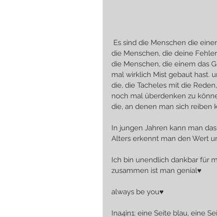
 Es sind die Menschen die ein
die Menschen, die deine Fehle
die Menschen, die einem das Ge
mal wirklich Mist gebaut hast. 
die, die Tacheles mit die Rede
noch mal überdenken zu könn
die, an denen man sich reiben k
In jungen Jahren kann man das 
Alters erkennt man den Wert un
Ich bin unendlich dankbar für 
zusammen ist man genial♥
always be you♥
Ina4in1: eine Seite blau, eine Sei