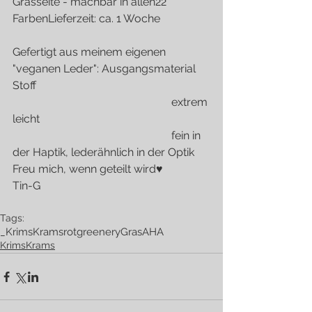
Grasseite - machbar in allen22 
FarbenLieferzeit: ca. 1 Woche
Gefertigt aus meinem eigenen 
"veganen Leder": Ausgangsmaterial 
Stoff
                                                         extrem 
leicht
                                                         fein in 
der Haptik, lederähnlich in der Optik
Freu mich, wenn geteilt wird♥
Tin-G
Tags:
_KrimsKrams
rot
greenery
Gras
AHA
KrimsKrams