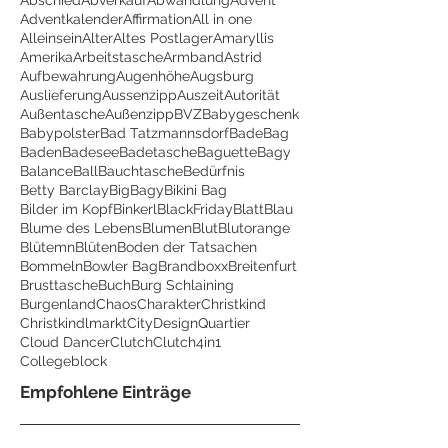
Abschied
Abverkauf
Abwandlung
Advent
Adventkalender
Affirmation
All in one
Alleinsein
Alter
Altes Postlager
Amaryllis
Amerika
Arbeitstasche
Armband
Astrid
Aufbewahrung
Augenhöhe
Augsburg
Auslieferung
Aussenzipp
Auszeit
Autorität
Außentasche
Außenzipp
BVZ
Babygeschenk
Babypolster
Bad Tatzmannsdorf
BadeBag
Baden
Badesee
Badetasche
Baguette
Bagy
Balance
Ball
Bauchtasche
Bedürfnis
Betty Barclay
BigBagy
Bikini Bag
Bilder im Kopf
Binkerl
BlackFriday
Blatt
Blau
Blume des Lebens
Blumen
Blut
Blutorange
Blütemn
Blüten
Boden der Tatsachen
Bommeln
Bowler Bag
Brandboxx
Breitenfurt
Brusttasche
Buch
Burg Schlaining
Burgenland
Chaos
Charakter
Christkind
Christkindlmarkt
CityDesignQuartier
Cloud Dancer
Clutch
Clutch4in1
Collegeblock
Empfohlene Einträge