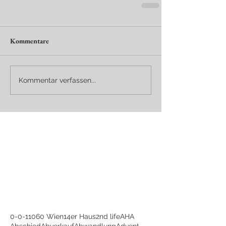
Kommentare
Kommentar verfassen...
0-0-1
1060 Wien
14er Haus
2nd life
AHA