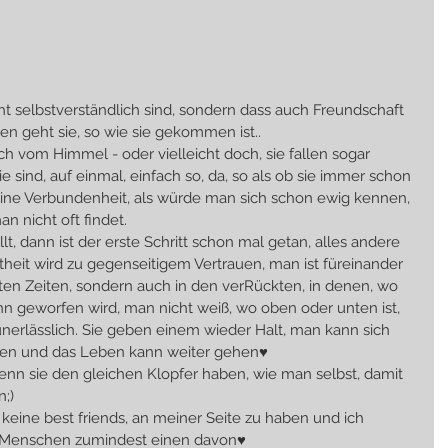
cht selbstverständlich sind, sondern dass auch Freundschaft 
n geht sie, so wie sie gekommen ist..
ch vom Himmel - oder vielleicht doch, sie fallen sogar 
sind, auf einmal, einfach so, da, so als ob sie immer schon 
ine Verbundenheit, als würde man sich schon ewig kennen, 
an nicht oft findet.
t, dann ist der erste Schritt schon mal getan, alles andere 
autheit wird zu gegenseitigem Vertrauen, man ist füreinander 
kten Zeiten, sondern auch in den verRückten, in denen, wo 
n geworfen wird, man nicht weiß, wo oben oder unten ist, 
unerlässlich. Sie geben einem wieder Halt, man kann sich 
len und das Leben kann weiter gehen♥
wenn sie den gleichen Klopfer haben, wie man selbst, damit 
n;)
 keine best friends, an meiner Seite zu haben und ich 
 Menschen zumindest einen davon♥