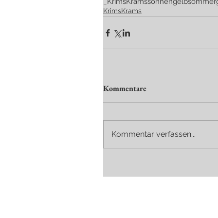
_KrimsKrams
sonnengelb
sommer
KrimsKrams
Kommentare
Kommentar verfassen...