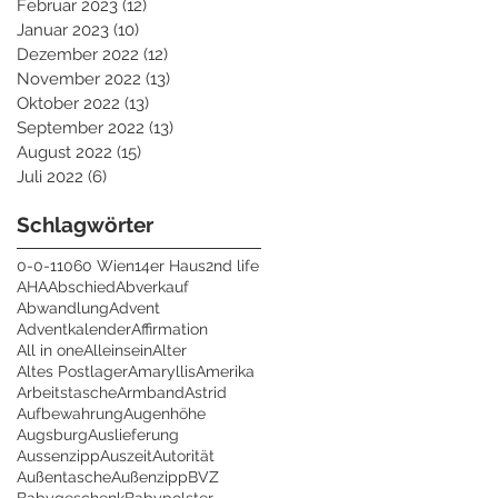
Februar 2023
(12)
12 Beiträge
Januar 2023
(10)
10 Beiträge
Dezember 2022
(12)
12 Beiträge
November 2022
(13)
13 Beiträge
Oktober 2022
(13)
13 Beiträge
September 2022
(13)
13 Beiträge
August 2022
(15)
15 Beiträge
Juli 2022
(6)
6 Beiträge
Schlagwörter
0-0-1
1060 Wien
14er Haus
2nd life
AHA
Abschied
Abverkauf
Abwandlung
Advent
Adventkalender
Affirmation
All in one
Alleinsein
Alter
Altes Postlager
Amaryllis
Amerika
Arbeitstasche
Armband
Astrid
Aufbewahrung
Augenhöhe
Augsburg
Auslieferung
Aussenzipp
Auszeit
Autorität
Außentasche
Außenzipp
BVZ