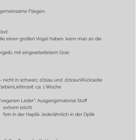
 gemeinsame Fliegen.
ext: 
ckseite: sommergelb, mit eingearbeitetem Gras
   
- nicht in schwarz, d.blau und .d.braunRückseite
FarbenLieferzeit: ca. 1 Woche
"veganen Leder": Ausgangsmaterial Stoff
                                                         extrem leicht
                                                         fein in der Haptik, lederähnlich in der Optik