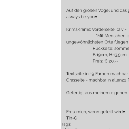
Auf den großen Vogel und das
always be you♥
KrimsKrams: Vorderseite: oliv - T
                          "Mit Menschen, die einen großen Vogel haben, kann man an die 
ungewöhnlichsten Orte fliegen
                       Rü
                       B:19cm, H:13,5cm 
                       Preis: € 20,--
Textseite in 19 Farben machbar 
Grasseite - machbar in allen22 
Gefertigt aus meinem eigenen 
Freu mich, wenn geteilt wird♥
Tin-G
Tags: