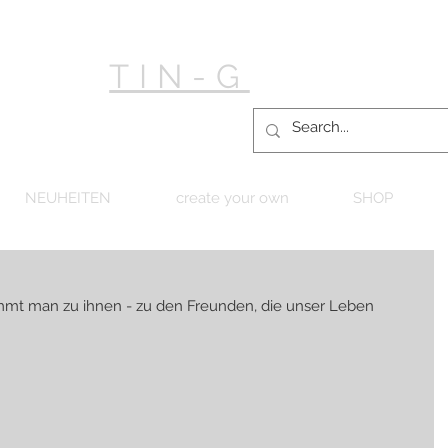
TIN-G
NEUHEITEN
create your own
SHOP
mt man zu ihnen - zu den Freunden, die unser Leben 