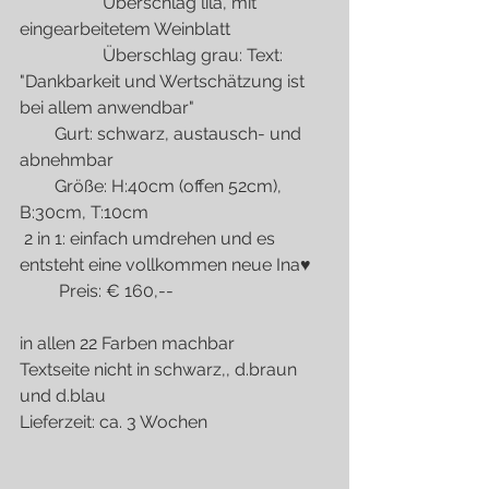
                   Überschlag lila, mit 
eingearbeitetem Weinblatt
                   Überschlag grau: Text: 
"Dankbarkeit und Wertschätzung ist 
bei allem anwendbar"
        Gurt: schwarz, austausch- und 
abnehmbar  
        Größe: H:40cm (offen 52cm), 
B:30cm, T:10cm
 2 in 1: einfach umdrehen und es 
entsteht eine vollkommen neue Ina♥
         Preis: € 160,--
in allen 22 Farben machbar
Textseite nicht in schwarz,, d.braun 
und d.blau
Lieferzeit: ca. 3 Wochen