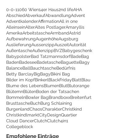
0-0-1
1060 Wien
14er Haus
2nd life
AHA
Abschied
Abverkauf
Abwandlung
Advent
Adventkalender
Affirmation
All in one
Alleinsein
Alter
Altes Postlager
Amaryllis
Amerika
Arbeitstasche
Armband
Astrid
Aufbewahrung
Augenhöhe
Augsburg
Auslieferung
Aussenzipp
Auszeit
Autorität
Außentasche
Außenzipp
BVZ
Babygeschenk
Babypolster
Bad Tatzmannsdorf
BadeBag
Baden
Badesee
Badetasche
Baguette
Bagy
Balance
Ball
Bauchtasche
Bedürfnis
Betty Barclay
BigBagy
Bikini Bag
Bilder im Kopf
Binkerl
BlackFriday
Blatt
Blau
Blume des Lebens
Blumen
Blut
Blutorange
Blütemn
Blüten
Boden der Tatsachen
Bommeln
Bowler Bag
Brandboxx
Breitenfurt
Brusttasche
Buch
Burg Schlaining
Burgenland
Chaos
Charakter
Christkind
Christkindlmarkt
CityDesignQuartier
Cloud Dancer
Clutch
Clutch4in1
Collegeblock
Empfohlene Einträge