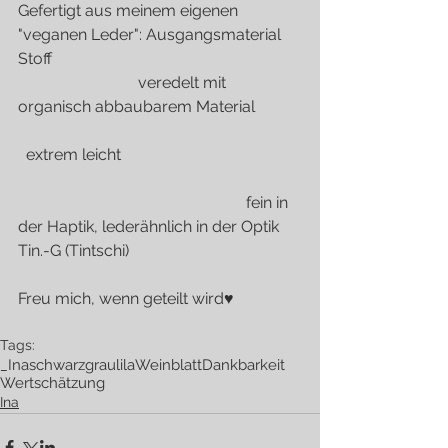
Gefertigt aus meinem eigenen 
"veganen Leder": Ausgangsmaterial 
Stoff                                                              
                              veredelt mit 
organisch abbaubarem Material           
  extrem leicht                                             
                                                         fein in 
der Haptik, lederähnlich in der Optik
Tin.-G (Tintschi)
Freu mich, wenn geteilt wird♥
Tags:
_Ina
schwarz
grau
lila
Weinblatt
Dankbarkeit
Wertschätzung
Ina