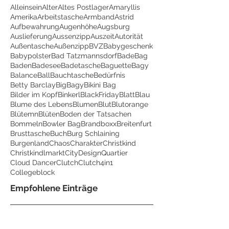
Alleinsein
Alter
Altes Postlager
Amaryllis
Amerika
Arbeitstasche
Armband
Astrid
Aufbewahrung
Augenhöhe
Augsburg
Auslieferung
Aussenzipp
Auszeit
Autorität
Außentasche
Außenzipp
BVZ
Babygeschenk
Babypolster
Bad Tatzmannsdorf
BadeBag
Baden
Badesee
Badetasche
Baguette
Bagy
Balance
Ball
Bauchtasche
Bedürfnis
Betty Barclay
BigBagy
Bikini Bag
Bilder im Kopf
Binkerl
BlackFriday
Blatt
Blau
Blume des Lebens
Blumen
Blut
Blutorange
Blütemn
Blüten
Boden der Tatsachen
Bommeln
Bowler Bag
Brandboxx
Breitenfurt
Brusttasche
Buch
Burg Schlaining
Burgenland
Chaos
Charakter
Christkind
Christkindlmarkt
CityDesignQuartier
Cloud Dancer
Clutch
Clutch4in1
Collegeblock
Empfohlene Einträge