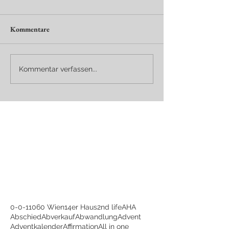
Kommentare
Kommentar verfassen...
0-0-1
1060 Wien
14er Haus
2nd life
AHA
Abschied
Abverkauf
Abwandlung
Advent
Adventkalender
Affirmation
All in one