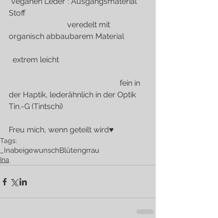
"veganen Leder": Ausgangsmaterial 
Stoff                                                              
                              veredelt mit 
organisch abbaubarem Material           
  extrem leicht                                             
                                                         fein in 
der Haptik, lederähnlich in der Optik
Tin.-G (Tintschi)
Freu mich, wenn geteilt wird♥
Tags:
_Ina
beige
wunsch
Blüten
grrau
Ina