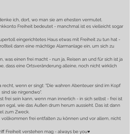
denke ich, dort, wo man sie am ehesten vermutet.
ankkonto Freiheit bedeutet - manchmal ist es vielleicht sogar 
supertoll eingerichtetes Haus etwas mit Freiheit zu tun hat - 
roßteil dann eine mächtige Alarmanlage ein, um sich zu 
n, was einen frei macht - nun ja, Reisen an und für sich ist ja 
e, dass eine Ortsveränderung alleine, noch nicht wirklich 
 ja recht, wenn er singt: "Die wahren Abenteuer sind im Kopf 
 sind sie nirgendwo".
 frei sein kann, wenn man innerlich - in sich selbst - frei ist 
n egal, wie das Außen drum herum aussieht. Das ist dann 
tel zum Zweck.
ch vollkommen frei entfalten zu können und vor allem, nicht 
ff Freiheit verstehen mag - always be you♥