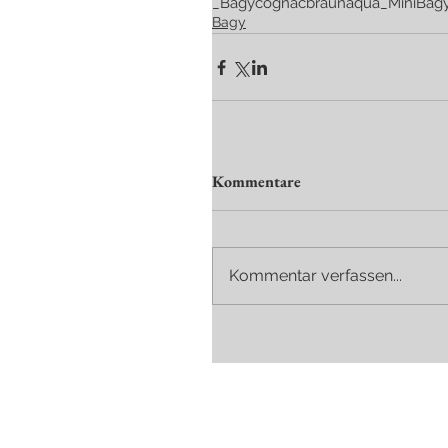
_Bagy
cognac
braun
aqua
_MiniBag
Bagy
Kommentare
Kommentar verfassen...