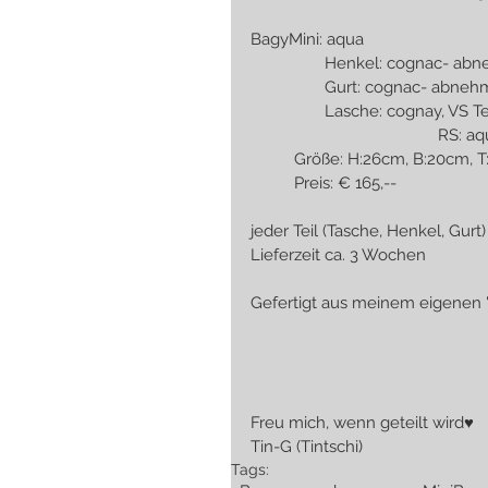
BagyMini: aqua
                 Henkel: co
                 Gurt: cogna
                 Lasche: cogna
             
          Größe: H:26cm, B:20cm,
          Preis: € 165,--
jeder Teil (Tasche, Henkel, Gurt)
Lieferzeit ca. 3 Wochen
Gefertigt aus meinem eigenen 
Freu mich, wenn geteilt wird♥
Tin-G (Tintschi)
Tags: