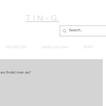
TIN-G
NEUHEITEN
create your own
SHOP
r wo findet man sie?