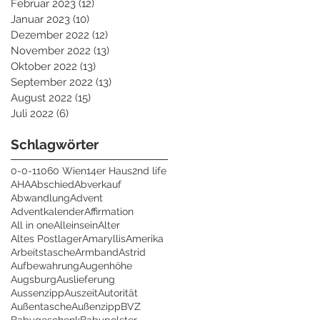
Februar 2023
(12)
12 Beiträge
Januar 2023
(10)
10 Beiträge
Dezember 2022
(12)
12 Beiträge
November 2022
(13)
13 Beiträge
Oktober 2022
(13)
13 Beiträge
September 2022
(13)
13 Beiträge
August 2022
(15)
15 Beiträge
Juli 2022
(6)
6 Beiträge
Schlagwörter
0-0-1
1060 Wien
14er Haus
2nd life
AHA
Abschied
Abverkauf
Abwandlung
Advent
Adventkalender
Affirmation
All in one
Alleinsein
Alter
Altes Postlager
Amaryllis
Amerika
Arbeitstasche
Armband
Astrid
Aufbewahrung
Augenhöhe
Augsburg
Auslieferung
Aussenzipp
Auszeit
Autorität
Außentasche
Außenzipp
BVZ