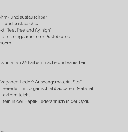
gnac- abnehm- und austauschbar
c- abnehm- und austauschbar
y, VS Text: "feel free and fly high"
                              RS: aqua mit eingearbeiteter Pusteblume
 T:10cm
 ist in allen 22 Farben mach- und variierbar
"veganen Leder": Ausgangsmaterial Stoff
                                                         veredelt mit organisch abbaubarem Material
                                                         extrem leicht
                                                         fein in der Haptik, lederähnlich in der Optik