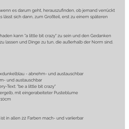
r wenn es darum geht, herauszufinden, ob jemand verrückt 
das lässt sich dann, zum Großteil, erst zu einem späteren 
chaden kann "a little bit crazy" zu sein und den Gedanken 
zu lassen und Dinge zu tun, die außerhalb der Norm sind.
gelb, 1xdunkelblau - abnehm- und austauschbar
 abnehm- und austauschbar
eenery-Text: "be a little bit crazy"
  eine Seite sommergelb, mit eingerabeiteter Pusteblume
 T:10cm
 ist in allen 22 Farben mach- und variierbar