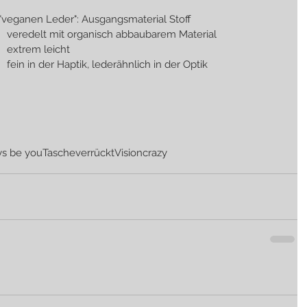
"veganen Leder": Ausgangsmaterial Stoff
                                                         veredelt mit organisch abbaubarem Material
                                                         extrem leicht
                                                         fein in der Haptik, lederähnlich in der Optik
ys be you
Tasche
verrückt
Vision
crazy