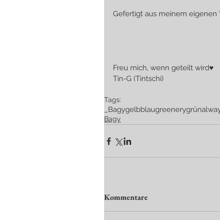
Gefertigt aus meinem eigenen 
Freu mich, wenn geteilt wird♥
Tin-G (Tintschi)
Tags:
_Bagy
gelb
blau
greenery
grün
alwa
Bagy
Kommentare