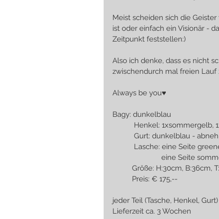
Meist scheiden sich die Geiste
ist oder einfach ein Visionär - 
Zeitpunkt feststellen:) 
Also ich denke, dass es nicht s
zwischendurch mal freien Lauf 
Always be you♥
Bagy: dunkelblau
           Henkel: 1xsommer
           Gurt: dunkelblau -
           Lasche: eine Seite gr
                       
          Größe: H:30cm, B:36cm,
          Preis: € 175,--
jeder Teil (Tasche, Henkel, Gurt)
Lieferzeit ca. 3 Wochen