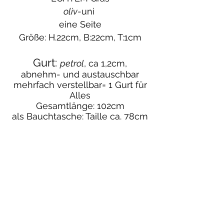
oliv
-uni
eine Seite
Größe: H.22cm, B:22cm, T:1cm
Gurt:
petrol
, ca 1,2cm,
abnehm- und austauschbar
mehrfach verstellbar= 1 Gurt für
Alles
Gesamtlänge: 102cm
als Bauchtasche: Taille ca. 78cm
Karabiner innen:
für den
Schlüssel
einfach unerlässlich
Preis: € 80,--