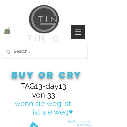
TIN-G
buy or cry
TAG13-day13
von 33
wenn sie weg ist,
ist sie weg♥
buy don´t cry♥
hier kommst du
zum Preis