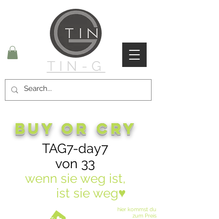
TIN-G
buy or cry
TAG7-day7
von 33
wenn sie weg ist,
ist sie weg♥
buy don´t cry♥
hier kommst du
zum Preis