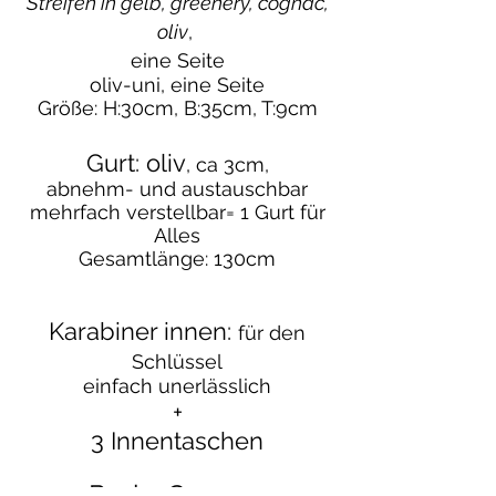
Streifen in gelb, greenery, cognac,
oliv
,
eine Seite
oliv-uni, eine Seite
Größe: H:30cm, B:35cm, T:9cm
Gurt: oliv
, ca 3cm,
abnehm- und austauschbar
mehrfach verstellbar= 1 Gurt für
Alles
Gesamtlänge: 130cm
Karabiner innen:
für den
Schlüssel
einfach unerlässlich
+
3 Innentaschen
Preis: € 170,--