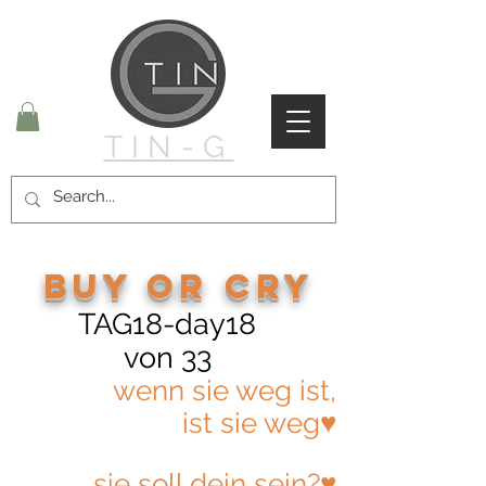
TIN-G
buy or cry
TAG18-day18
von 33
wenn sie weg ist,
ist sie weg♥
sie soll dein sein?♥