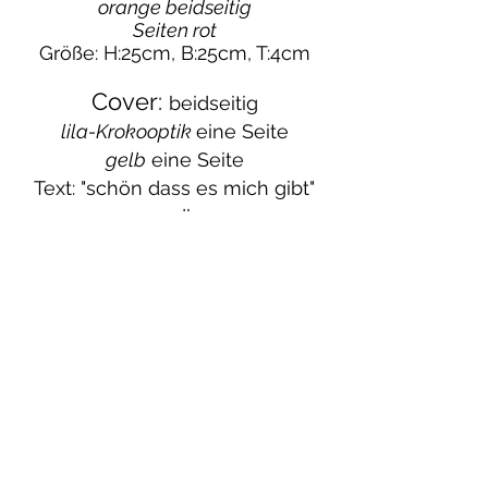
orange beidseitig
Seiten rot
Größe: H:25cm, B:25cm, T:4cm
Cover:
beidseitig
lila-Krokooptik
eine Seite
gelb
eine Seite
Text: "schön dass es mich gibt"
wendbar
austauschbar
abnehmbar
Gurt: weinrot
, ca 1,5cm,
abnehm- und austauschbar
mehrfach verstellbar= 1 Gurt für
Alles
Gesamtlänge: 120cm
Tragelänge als Bauchtasche: bis
ca. 87 cm