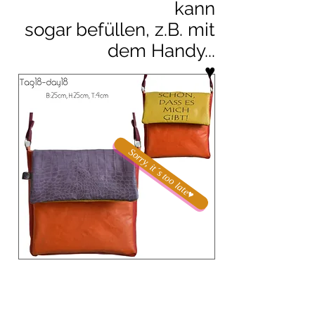
kann
sogar befüllen, z.B. mit
dem Handy...
♥
Sorry, it´s too late♥