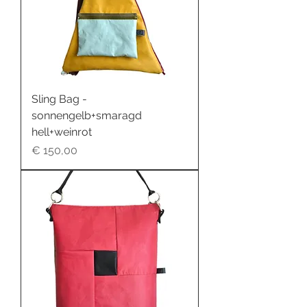
Sling Bag -
sonnengelb+smaragd
hell+weinrot
Preis
€ 150,00