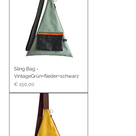
Sling Bag -
VintageGrün+flieder+schwarz
Preis
€ 150,00