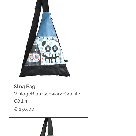
Sling Bag -
VintageBlau+schwarz+Graffiti+
Göttin
Preis
€ 150,00