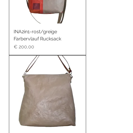
INA2in1-rost/greige
Farbervlauf Rucksack
Preis
€ 200,00