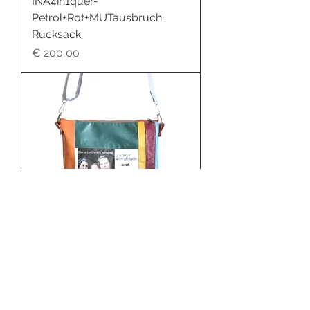
INA4in1quer-
Petrol+Rot+MUTausbruch..
Rucksack
Preis
€ 200,00
INA2in1-bunt/be a girl...
Rucksack
Preis
€ 200,00