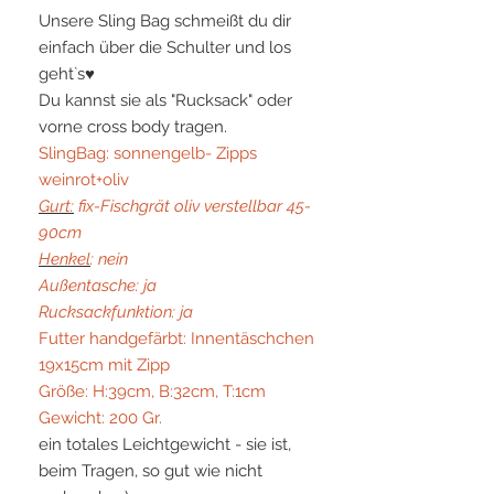
Unsere Sling Bag schmeißt du dir
einfach über die Schulter und los
geht`s♥
Du kannst sie als "Rucksack" oder
vorne cross body tragen.
SlingBag: sonnengelb- Zipps
weinrot+oliv
Gurt:
fix-Fischgrät oliv verstellbar 45-
90cm
Henkel
: nein
Außentasche: ja
Rucksackfunktion: ja
Futter handgefärbt: Innentäschchen
19x15cm mit Zipp
Größe: H:39cm, B:32cm, T:1cm
Gewicht: 200 Gr.
ein totales Leichtgewicht - sie ist,
beim Tragen, so gut wie nicht