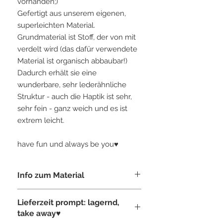
vorhanden;)
Gefertigt aus unserem eigenen,
superleichten Material.
Grundmaterial ist Stoff, der von mit
verdelt wird (das dafür verwendete
Material ist organisch abbaubar!)
Dadurch erhält sie eine
wunderbare, sehr lederähnliche
Struktur - auch die Haptik ist sehr,
sehr fein - ganz weich und es ist
extrem leicht.
have fun und always be you♥
Info zum Material
Tasche gefertigt, aus unserem eigens
Lieferzeit prompt: lagernd,
entwickeltem "veganem Leder"-sehr
take away♥
fein in der Haptik, sehr lederähnlich in