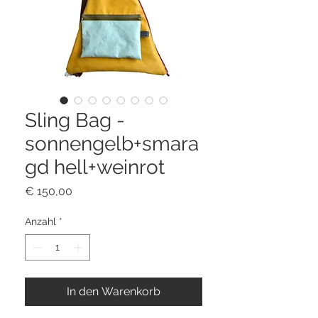
Sling Bag -
sonnengelb+smara
gd hell+weinrot
Preis
€ 150,00
Anzahl
*
In den Warenkorb