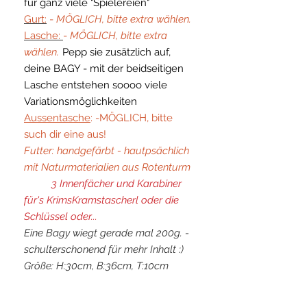
für ganz viele "Spielereien"
Gurt
:
-
MÖGLICH, bitte extra wählen.
Lasche
:
-
MÖGLICH, bitte extra
wählen.
Pepp sie zusätzlich auf,
deine BAGY - mit der beidseitigen
Lasche entstehen soooo viele
Variationsmöglichkeiten
Aussentasche
: -MÖGLICH, bitte
such dir eine aus!
Futter: handgefärbt - hautpsächlich
mit Naturmaterialien aus Rotenturm
3 Innenfächer und Karabiner
für's KrimsKramstascherl oder die
Schlüssel oder...
Eine Bagy wiegt gerade mal 200g. -
schulterschonend für mehr Inhalt :)
Größe: H:30cm, B:36cm, T:10cm
have fun und
always be you♥