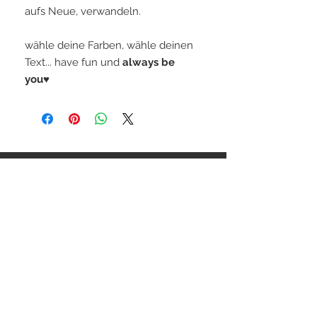
aufs Neue, verwandeln.
wähle deine Farben, wähle deinen
Text... have fun und
always be
you♥
STAY CONNECTED
BE OUR FRIEND