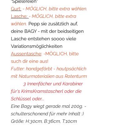
"Spielereien"
Gurt
:
-
MÖGLICH, bitte extra wählen.
Lasche
:
-
MÖGLICH, bitte extra
wählen.
Pepp sie zusätzlich auf,
deine BAGY - mit der beidseitigen
Lasche entstehen soooo viele
Variationsmöglichkeiten
Aussentasche
: -MÖGLICH, bitte
such dir eine aus!
Futter: handgefärbt - hautpsächlich
mit Naturmaterialien aus Rotenturm
3 Innenfächer und Karabiner
für's KrimsKramstascherl oder die
Schlüssel oder...
Eine Bagy wiegt gerade mal 200g. -
schulterschonend für mehr Inhalt :)
Größe: H:30cm, B:36cm, T:10cm
have fun und
always be you♥