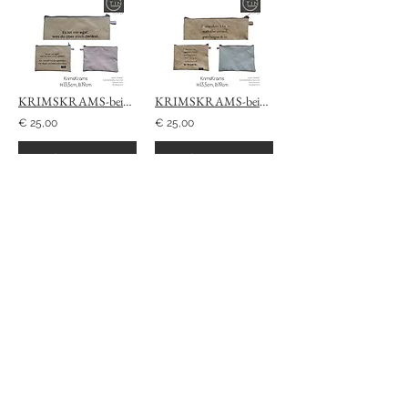
KRIMSKRAMS-beige+rosa+egal
KRIMSKRAMS-beige+hellblau+crowd
€ 25,00
€ 25,00
In den Warenkorb
In den Warenkorb
1
63
/
STAY CONNECTED