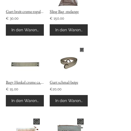
Gurt breit-creme-regulierbar
Sling Bag -melange
€ 30,00
€ 150,00
In den Warenkorb
In den Warenkorb
Bagy Henkel creme ca.30cm-1Stk
Gurt schmal-beige
€ 15,00
€20,00
In den Warenkorb
In den Warenkorb