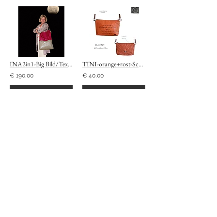
INA2in1-Big Bild/Text-create your own
TINI-orange+rost-Schokolade
€ 190,00
€ 40,00
In den Warenkorb
In den Warenkorb
1
67
/
STAY CONNECTED