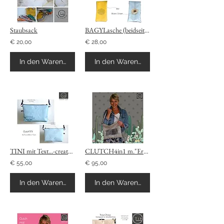
Staubsack
BAGYLasche (beidseitig)-create your own
€ 20,00
€ 28,00
In den Warenkorb
In den Warenkorb
TINI mit Text...-create your own
CLUTCH4in1 m."Erneuerer"-create your own
€ 55,00
€ 95,00
In den Warenkorb
In den Warenkorb