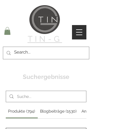
TIN-G
Suchergebnisse
Produkte (794)
Blogbeiträge (1530)
Andere Seiten (115)