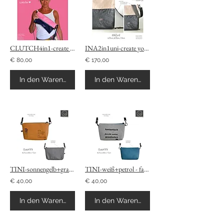
CLUTCH4in1-create your own
INA2in1uni-create your own
€ 80,00
€ 170,00
In den Warenkorb
In den Warenkorb
TINI-sonnengelb+grau - Perspektive
TINI-weiß+petrol - fantastisch
€ 40,00
€ 40,00
In den Warenkorb
In den Warenkorb