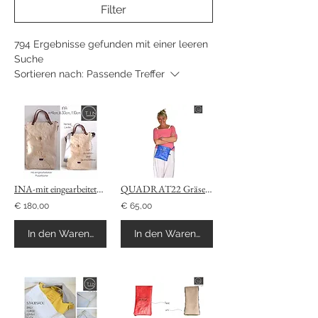
Filter
794 Ergebnisse gefunden mit einer leeren
Suche
Sortieren nach:
Passende Treffer
INA-mit eingearbeiteter Pusteblume
QUADRAT22 Gräser...-create your own
€ 180,00
€ 65,00
In den Warenkorb
In den Warenkorb