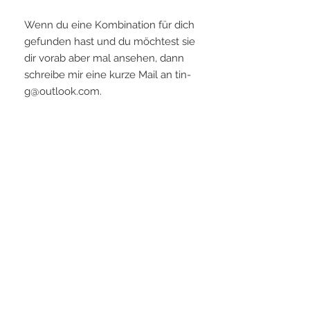
Wenn du eine Kombination für dich
gefunden hast und du möchtest sie
dir vorab aber mal ansehen, dann
schreibe mir eine kurze Mail an tin-
g@outlook.com.
Ich stell dir deinen Wunsch mal
zusammen und schick dir ein Foto
Gefertigt aus unserem eigenen,
superleichten Material
Grundmaterial ist Stoff, der von mit
verdelt wird (das dafür verwendete
Material ist organisch abbaubar!)
Dadurch erhält sie eine
wunderbare, sehr lederähnliche
Struktur - auch die Haptik ist sehr,
sehr fein - ganz weich und es ist
extrem leicht.