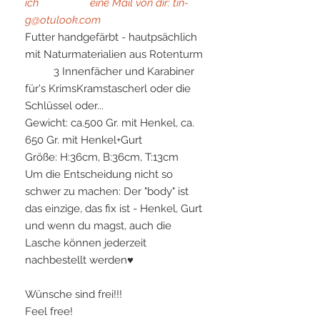
ich eine Mail von dir: tin-
g@otulook.com
Futter handgefärbt - hautpsächlich
mit Naturmaterialien aus Rotenturm
3 Innenfächer und Karabiner
für's KrimsKramstascherl oder die
Schlüssel oder...
Gewicht: ca.500 Gr. mit Henkel, ca.
650 Gr. mit Henkel+Gurt
Größe: H:36cm, B:36cm, T:13cm
Um die Entscheidung nicht so
schwer zu machen: Der "body" ist
das einzige, das fix ist - Henkel, Gurt
und wenn du magst, auch die
Lasche können jederzeit
nachbestellt werden♥
Wünsche sind frei!!!
Feel free!