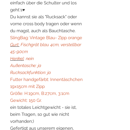
einfach über die Schulter und los
geht`s♥
Du kannst sie als "Rucksack" oder
vorne cross body tragen oder wenn
du magst, auch als Bauchtasche.
SlingBag: Vintage Blau- Zipp orange
Gurt:
Fischgrät blau 4cm, verstellbar
45-90cm
Henkel
: nein
Außentasche: ja
Rucksackfunktion: ja
Futter handgefärbt: Innentäschchen
19x15cm mit Zipp
Größe: H:19cm, B:27cm, 3:1cm
Gewicht: 150 Gr.
ein totales Leichtgewicht - sie ist,
beim Tragen, so gut wie nicht
vorhanden;)
Gefertigt aus unserem eigenen,