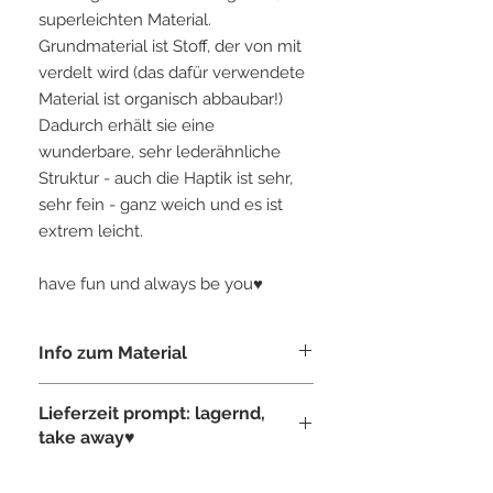
superleichten Material.
Grundmaterial ist Stoff, der von mit
verdelt wird (das dafür verwendete
Material ist organisch abbaubar!)
Dadurch erhält sie eine
wunderbare, sehr lederähnliche
Struktur - auch die Haptik ist sehr,
sehr fein - ganz weich und es ist
extrem leicht.
have fun und always be you♥
Info zum Material
Tasche gefertigt, aus dem von Tin-G
Lieferzeit prompt: lagernd,
selbst entwickelten "veganen Leder"-
take away♥
sehr fein in der Haptik, sehr
lederähnlich in der Optik und extrem
leicht-ca. 150g. Grundmaterial ist