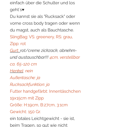
einfach über die Schulter und los
geht`s♥
Du kannst sie als "Rucksack" oder
vorne cross body tragen oder wenn
du magst, auch als Bauchtasche.
SlingBag: VS: greenery, RS: grau,
Zipp: rot
Gurt:
rot/creme zickzack, abnehm-
und austauschbar!!!
4cm, verstellbar
ca. 65-120 cm
Henkel
: nein
Außentasche: ja
Rucksackfunktion: ja
Futter handgefärbt: Innentäschchen
19x15cm mit Zipp
Größe: H:19cm, B:27cm, 3:1cm
Gewicht: 150 Gr.
ein totales Leichtgewicht - sie ist,
beim Tragen, so gut wie nicht