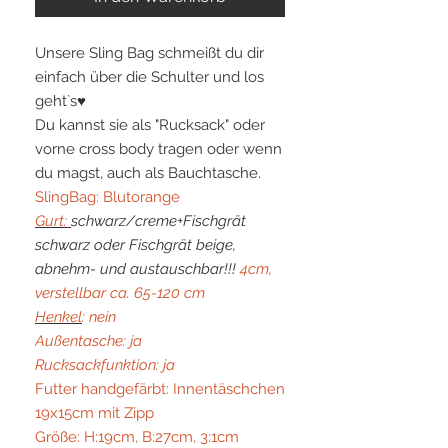
Unsere Sling Bag schmeißt du dir
einfach über die Schulter und los
geht`s♥
Du kannst sie als "Rucksack" oder
vorne cross body tragen oder wenn
du magst, auch als Bauchtasche.
SlingBag: Blutorange
Gurt:
schwarz/creme+Fischgrät
schwarz oder Fischgrät beige,
abnehm- und austauschbar!!!
4cm,
verstellbar ca. 65-120 cm
Henkel
: nein
Außentasche: ja
Rucksackfunktion: ja
Futter handgefärbt: Innentäschchen
19x15cm mit Zipp
Größe: H:19cm, B:27cm, 3:1cm