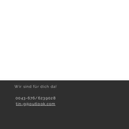
Wir sind für dich da!
0043-676/6239028
tin-g@outlook.com