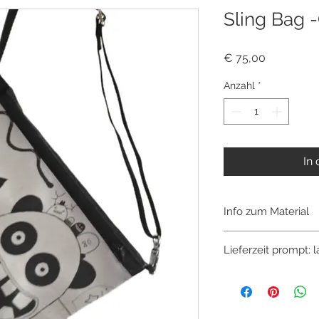
Sling Bag -
Preis
€ 75,00
Anzahl
*
In
Info zum Material
Tasche gefertigt, a
Lieferzeit prompt: 
selbst entwickelten 
Haptik, sehr lederäh
leicht-ca. 150g. Grun
wasserabweisend u
Entwickelt und prod