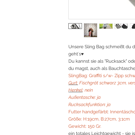
Unsere Sling Bag schmeißt du di
geht`s♥
Du kannst sie als "Rucksack" o
du magst, auch als Bauchtasche
SlingBag: Graffiti s/w- Zipp sch
Gurt:
Fischgrät schwarz 3cm, ver
Henkel
: nein
Außentasche: ja
Rucksackfunktion: ja
Futter handgefärbt: Innentäsch
Größe: H:19cm, B:27cm, 3:1cm
Gewicht: 150 Gr.
ein totales Leichtgewicht - sie i