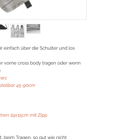
r einfach über die Schulter und los
der vorne cross body tragen oder wenn
.
warz
stellbar 45-90cm
chen 19x15cm mit Zipp
st, beim Tragen, so gut wie nicht