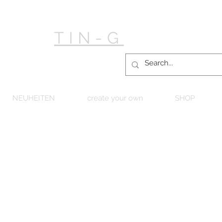
TIN-G
NEUHEITEN
create your own
SHOP