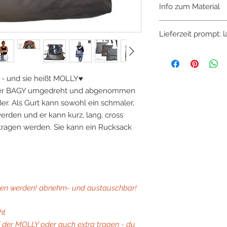
Info zum Material
Tasche gefertigt, a
Lieferzeit prompt: 
"veganem Leder"-sehr
lederähnlich in der 
Grundmaterial ist Sto
wasserabweisend un
e - und sie heißt MOLLY♥
den Stoff werden T
aufgearbeitet. Alle 
 der BAGY umgedreht und abgenommen
werden großteils mi
ßer. Als Gurt kann sowohl ein schmaler,
(Holunder, Schafgarbe
erden und er kann kurz, lang, cross
gefärbt oder mit ein
tragen werden. Sie kann ein Rucksack
Blaudrucks bearbeit
n werden! abnehm- und austauschbar!
ht
f der MOLLY oder auch extra tragen - du