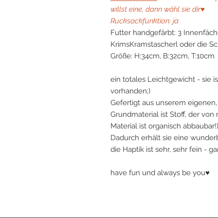
willst eine, dann wähl sie dir♥
Rucksackfunktion: ja
Futter handgefärbt: 3 Innenfäch
KrimsKramstascherl oder die Sch
Größe: H:34cm, B:32cm, T:10cm
ein totales Leichtgewicht - sie i
vorhanden;)
Gefertigt aus unserem eigenen, 
Grundmaterial ist Stoff, der von
Material ist organisch abbaubar!
Dadurch erhält sie eine wunderb
die Haptik ist sehr, sehr fein - 
have fun und always be you♥