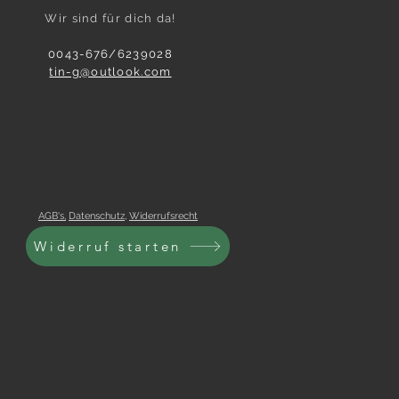
Wir sind für dich da!
0043-676/6239028
tin-g@outlook.com
AGB's,
Datenschutz
,
Widerrufsrecht
Widerruf starten