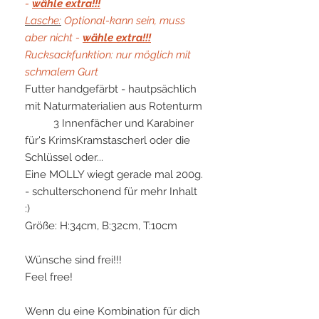
-
wähle extra!!!
Lasche
:
Optional-kann sein, muss
aber nicht -
wähle extra!!!
Rucksackfunktion: nur möglich mit
schmalem Gurt
Futter handgefärbt - hautpsächlich
mit Naturmaterialien aus Rotenturm
3 Innenfächer und Karabiner
für's KrimsKramstascherl oder die
Schlüssel oder...
Eine MOLLY wiegt gerade mal 200g.
- schulterschonend für mehr Inhalt
:)
Größe: H:34cm, B:32cm, T:10cm
Wünsche sind frei!!!
Feel free!
Wenn du eine Kombination für dich