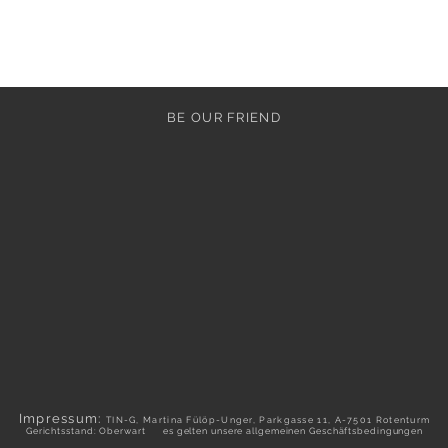
BE OUR FRIEND
Impressum:
TIN-G, Martina Fülöp-Unger, Parkgasse 11, A-7501 Rotenturm
Gerichtsstand: Oberwart es gelten unsere allgemeinen Geschäftsbedingungen