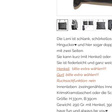
Die Leni ist schlank, schörkello
Hingucker♥ und hier sogar doppe
mit zwei Seiten.
Sie kann kurz (mit Henkel) oder
Sie ist federleicht und ganz wei
Henkel
: bitte extra wählen!!!
Gurt
: bitte extra wählen!!!
Rucksackfunktion: nein
Innenleben: 2xeingenähtes Inne
KrimsKramstascherl oder die Sch
Größe: H:33cm, B:39cm
Gewicht: 290 Gr. mit Henkel, 39
have fun und always be you♥