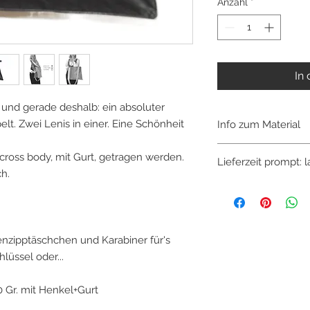
Anzahl
*
In
s und gerade deshalb: ein absoluter
lt. Zwei Lenis in einer. Eine Schönheit
Info zum Material
TIN-G ist ein rein ös
 cross body, mit Gurt, getragen werden.
Lieferzeit prompt: 
Österreich entwickelt
ch.
Tasche gefertigt, a
entwickelten "vega
sehr lederähnlich in
150g.
Grundmaterial 
abbaubarem Materia
nzipptäschchen und Karabiner für's
wärmebeständig.
lüssel oder...
Alle Futterstoffe si
0 Gr. mit Henkel+Gurt