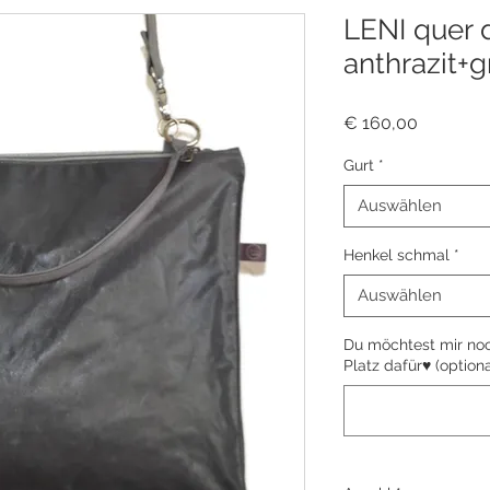
LENI quer 
anthrazit+g
Preis
€ 160,00
Gurt
*
Auswählen
Henkel schmal
*
Auswählen
Du möchtest mir noch
Platz dafür♥ (optiona