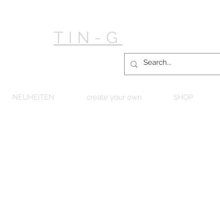
TIN-G
NEUHEITEN
create your own
SHOP