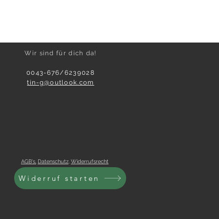
Wir sind für dich da!
0043-676/6239028
tin-g@outlook.com
AGB's,
Datenschutz
,
Widerrufsrecht
Widerruf starten