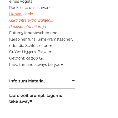
eines Vogels
Rückseite: uni schwarz
Henkel
: nein
Gurt
: bitte extra wählen!!!
Rucksackfunktion: ja
Futter:3 Innentaschen und
Karabiner für's KrimsKramstascherl
oder die Schlüssel oder...
Größe: H:34cm, B:27cm
Gewicht: ca.200 Gr.
have fun und always be you♥
Info zum Material
TIN-G ist ein rein österreichisches
Lieferzeit prompt: lagernd,
Produkt, in Österreich entwickelt, in
take away♥
Österreich produziert.
Tasche gefertigt, aus unserem
eigens
entwickelten "veganem Leder
"-sehr