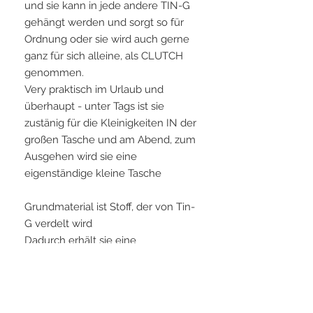
und sie kann in jede andere TIN-G
gehängt werden und sorgt so für
Ordnung oder sie wird auch gerne
ganz für sich alleine, als CLUTCH
genommen.
Very praktisch im Urlaub und
überhaupt - unter Tags ist sie
zustänig für die Kleinigkeiten IN der
großen Tasche und am Abend, zum
Ausgehen wird sie eine
eigenständige kleine Tasche
Grundmaterial ist Stoff, der von Tin-
G verdelt wird
Dadurch erhält sie eine
wunderbare, sehr lederähnliche
Struktur - auch die Haptik ist sehr,
sehr fein - ganz weich und es ist
extrem leicht.