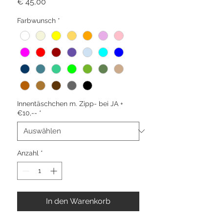
Preis
€ 45,00
Farbwunsch
*
Innentäschchen m. Zipp- bei JA +
€10,--
*
Anzahl
*
In den Warenkorb