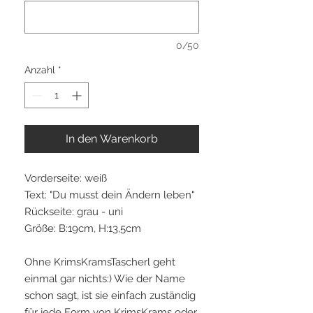
0/50
Anzahl
*
In den Warenkorb
Vorderseite: weiß
Text: "Du musst dein Ändern leben"
Rückseite: grau - uni
Größe: B:19cm, H:13,5cm
Ohne KrimsKramsTascherl geht
einmal gar nichts:) Wie der Name
schon sagt, ist sie einfach zuständig
für jede Form von KrimsKrams oder