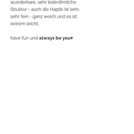
wunderbare, sehr lederähnliche
Struktur - auch die Haptik ist sehr,
sehr fein - ganz weich und es ist
extrem leicht.
have fun und
always be you♥
Info zum Material
Die Rückseite ist uni und gefertigt, aus
unserem eigens entwickeltem
"veganem Leder"-sehr fein in der
Haptik, sehr lederähnlich in der Optik
und extrem leicht. Grundmaterial ist
Stoff, veredelt -
STAY CONNECTED
wasserabweisend und
wärmebeständig.