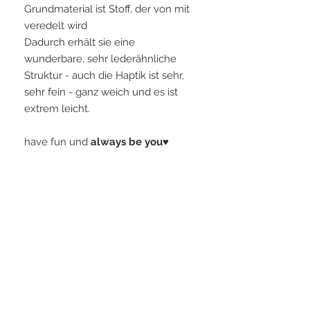
Grundmaterial ist Stoff, der von mit
veredelt wird
Dadurch erhält sie eine
wunderbare, sehr lederähnliche
Struktur - auch die Haptik ist sehr,
sehr fein - ganz weich und es ist
extrem leicht.
have fun und
always be you♥
Info zum Material
In die Rückseite der KrimsKrams wird
GRAS aus Rotenturm eingearbeitet -
das "tatsächliche" Gras!
STAY CONNECTED