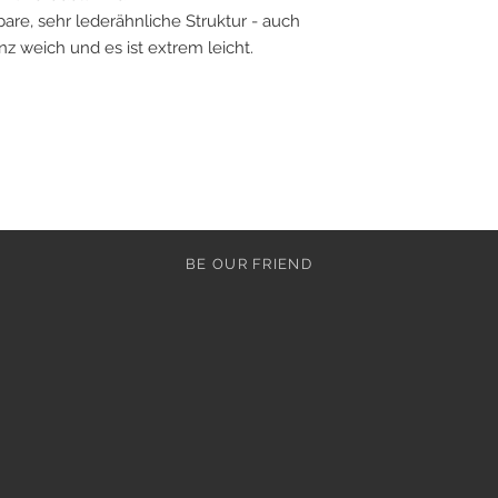
are, sehr lederähnliche Struktur - auch
ganz weich und es ist extrem leicht.
BE OUR FRIEND