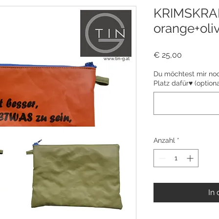
KRIMSKRA
orange+oli
Preis
€ 25,00
Du möchtest mir noch
Platz dafür♥ (optiona
Anzahl
*
In