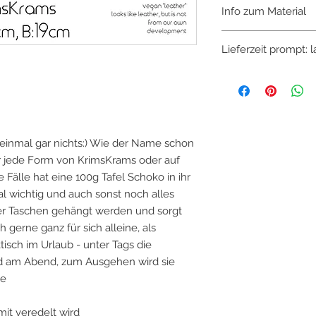
Info zum Material
Die Rückseite ist un
Lieferzeit prompt: 
eigens entwickeltem
Haptik, sehr lederäh
leicht. Grundmaterial 
wasserabweisend u
einmal gar nichts:) Wie der Name schon
für jede Form von KrimsKrams oder auf
 Fälle hat eine 100g Tafel Schoko in ihr
mal wichtig und auch sonst noch alles
ner Taschen gehängt werden und sorgt
 gerne ganz für sich alleine, als
ch im Urlaub - unter Tags die
nd am Abend, zum Ausgehen wird sie
he
mit veredelt wird