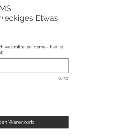
MS-
v+eckiges Etwas
 was mitteilen, gerne - hier ist
l)
0/50
 den Warenkorb