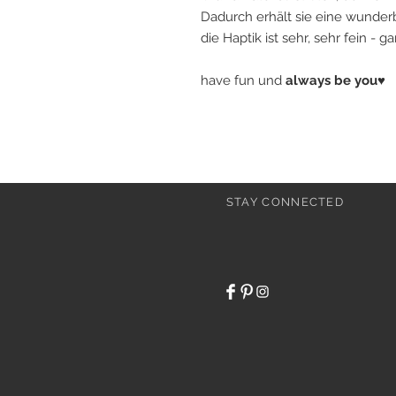
Dadurch erhält sie eine wunderb
die Haptik ist sehr, sehr fein - 
have fun und
always be you♥
STAY CONNECTED