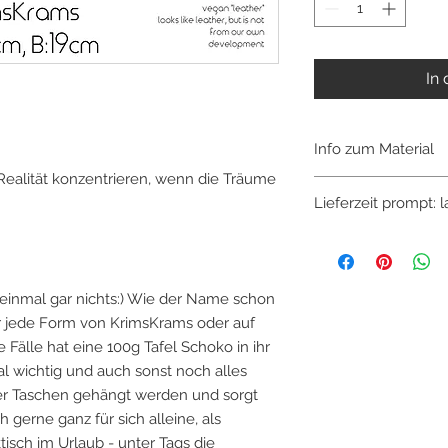
In
Info zum Material
 Realität konzentrieren, wenn die Träume
KrimsKrams gefertig
Lieferzeit prompt: 
entwickeltem "vegane
sehr lederähnlich in
Grundmaterial ist Sto
wasserabweisend u
einmal gar nichts:) Wie der Name schon
für jede Form von KrimsKrams oder auf
 Fälle hat eine 100g Tafel Schoko in ihr
mal wichtig und auch sonst noch alles
ner Taschen gehängt werden und sorgt
 gerne ganz für sich alleine, als
ch im Urlaub - unter Tags die