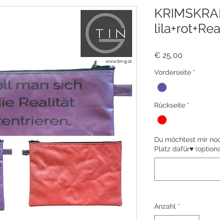
KRIMSKRA
lila+rot+Rea
Preis
€ 25,00
Vorderseite
*
Rückseite
*
Du möchtest mir noch
Platz dafür♥ (optiona
Anzahl
*