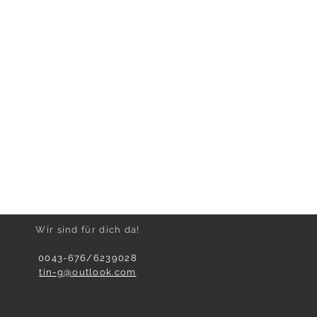
Wir sind für dich da!
0043-676/6239028
tin-g@outlook.com