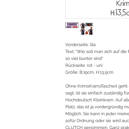
Vorderseite: lila
Text: "Wie soll man sich auf die
so viel bunter sind"
Rückseite: rot - uni
Größe: B:19cm, H:13,5cm
Ohne KrimsKramsTascherl geht 
sagt, ist sie einfach zuständig 
Hochdeutsch Kleinkram. Auf alle
Platz, das ist ja vordergründig 
Möglich. Sie kann in jeder mei
sofür Ordnung oder sie wird auch
CLUTCH genommen. Ganz praktis