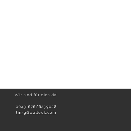
Wir sind für dich da!
0043-676/6239028
tin-g@outlook.com