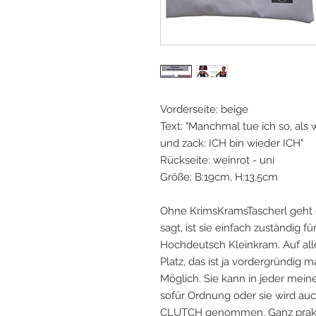
Vorderseite: beige
Text: "Manchmal tue ich so, als 
und zack: ICH bin wieder ICH"
Rückseite: weinrot - uni
Größe: B:19cm, H:13,5cm
Ohne KrimsKramsTascherl geht 
sagt, ist sie einfach zuständig 
Hochdeutsch Kleinkram. Auf alle
Platz, das ist ja vordergründig 
Möglich. Sie kann in jeder mei
sofür Ordnung oder sie wird auch
CLUTCH genommen. Ganz praktis