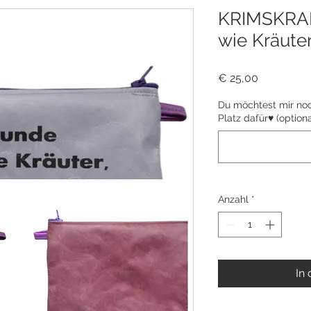
KRIMSKRAM
wie Kräuter.
Preis
€ 25,00
Du möchtest mir noch
Platz dafür♥ (optiona
Anzahl
*
In