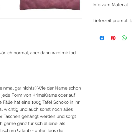
Info zum Material
Die Rückseite ist un
Lieferzeit prompt: 
eigens entwickeltem
Haptik, sehr lederäh
leicht. Grundmaterial 
wasserabweisend u
wär ich normal, aber dann wird mir fad
einmal gar nichts:) Wie der Name schon
für jede Form von KrimsKrams oder auf
 Fälle hat eine 100g Tafel Schoko in ihr
mal wichtig und auch sonst noch alles
ner Taschen gehängt werden und sorgt
 gerne ganz für sich alleine, als
ch im Urlaub - unter Tags die