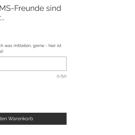
S-Freunde sind
..
 was mitteilen, gerne - hier ist
l)
0/50
 den Warenkorb