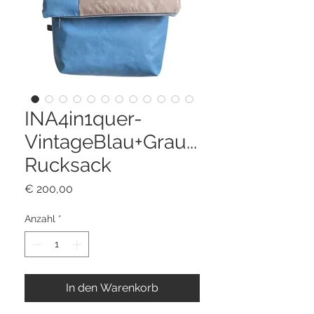
INA4in1quer-
VintageBlau+Grau...
Rucksack
Preis
€ 200,00
Anzahl
*
In den Warenkorb