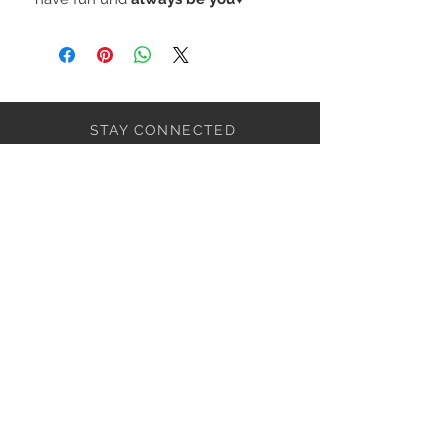
STAY CONNECTED
BE OUR FRIEND
Wir sind für dich da!
0043-676
/6239028