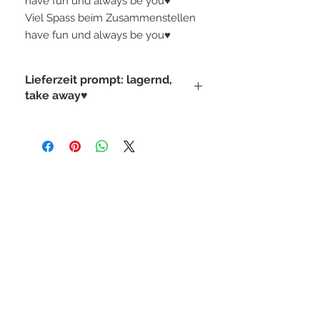
have fun und always be you♥
Viel Spass beim Zusammenstellen
have fun und always be you♥
Lieferzeit prompt: lagernd,
take away♥
STAY CONNECTED
BE OUR FRIEND