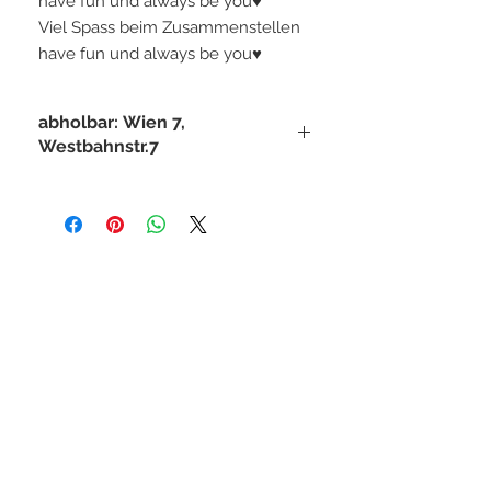
have fun und always be you♥
Viel Spass beim Zusammenstellen
have fun und always be you♥
abholbar: Wien 7,
Westbahnstr.7
STAY CONNECTED
BE OUR FRIEND