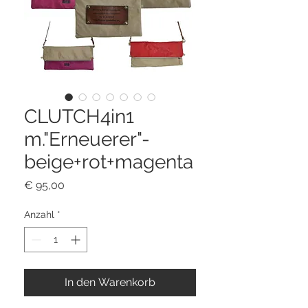
CLUTCH4in1
m."Erneuerer"-
beige+rot+magenta
Preis
€ 95,00
Anzahl
*
In den Warenkorb