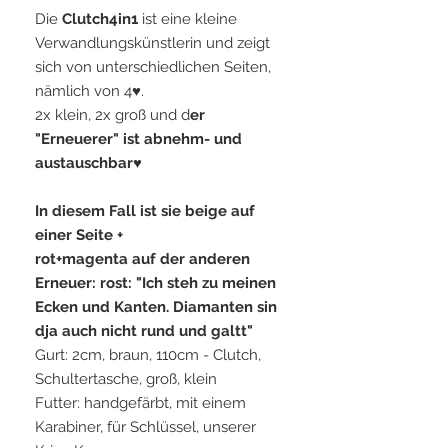
Die
Clutch4in1
ist eine kleine
Verwandlungskünstlerin und zeigt
sich von unterschiedlichen Seiten,
nämlich von 4♥.
2x klein, 2x groß und d
er
"Erneuerer"
ist abnehm- und
austauschba
r♥
In diesem Fall ist sie beige auf
einer Seite +
rot+magenta auf der anderen
Erneuer: rost: "Ich steh zu meinen
Ecken und Kanten. Diamanten sin
dja auch nicht rund und galtt"
Gurt: 2cm, braun, 110cm - Clutch,
Schultertasche, groß, klein
Futter: handgefärbt, mit einem
Karabiner, für Schlüssel, unserer