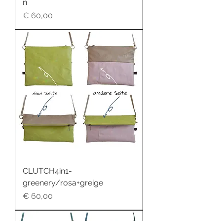
n
Preis
€ 60,00
CLUTCH4in1-
greenery/rosa+greige
Preis
€ 60,00