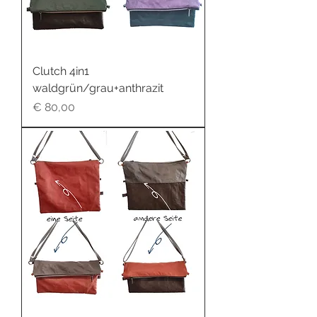
Clutch 4in1
waldgrün/grau+anthrazit
Preis
€ 80,00