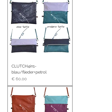
CLUTCH4in1-
blau/flieder+petrol
Preis
€ 60,00