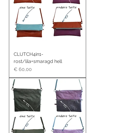
CLUTCH4in1-
rost/lila+smaragd hell
Preis
€ 60,00