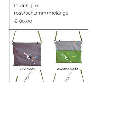
Clutch 4in1
rost/schlamm+melange
Preis
€ 80,00
Clutch 4in1
grau/greenery+grau hell
Preis
€ 60,00