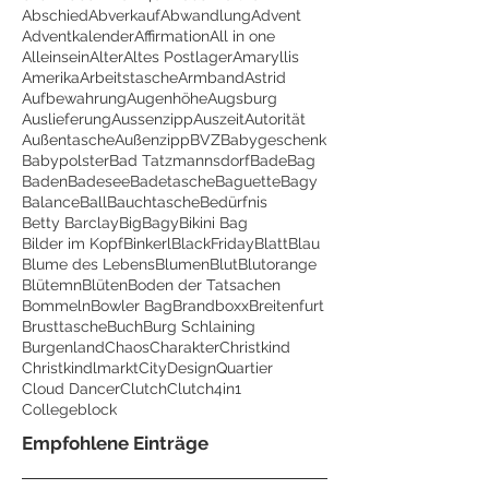
Abschied
Abverkauf
Abwandlung
Advent
Adventkalender
Affirmation
All in one
Alleinsein
Alter
Altes Postlager
Amaryllis
Amerika
Arbeitstasche
Armband
Astrid
Aufbewahrung
Augenhöhe
Augsburg
Auslieferung
Aussenzipp
Auszeit
Autorität
Außentasche
Außenzipp
BVZ
Babygeschenk
Babypolster
Bad Tatzmannsdorf
BadeBag
Baden
Badesee
Badetasche
Baguette
Bagy
Balance
Ball
Bauchtasche
Bedürfnis
Betty Barclay
BigBagy
Bikini Bag
Bilder im Kopf
Binkerl
BlackFriday
Blatt
Blau
Blume des Lebens
Blumen
Blut
Blutorange
Blütemn
Blüten
Boden der Tatsachen
Bommeln
Bowler Bag
Brandboxx
Breitenfurt
Brusttasche
Buch
Burg Schlaining
Burgenland
Chaos
Charakter
Christkind
Christkindlmarkt
CityDesignQuartier
Cloud Dancer
Clutch
Clutch4in1
Collegeblock
Empfohlene Einträge