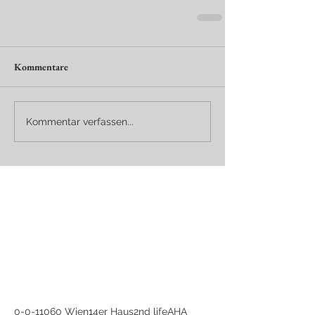
Kommentare
Kommentar verfassen...
0-0-1
1060 Wien
14er Haus
2nd life
AHA