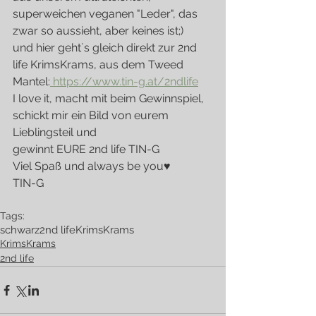
superweichen veganen "Leder", das 
zwar so aussieht, aber keines ist;)
und hier geht´s gleich direkt zur 2nd 
life KrimsKrams, aus dem Tweed 
Mantel:
 https://www.tin-g.at/2ndlife
I love it, macht mit beim Gewinnspiel, 
schickt mir ein Bild von eurem 
Lieblingsteil und 
gewinnt EURE 2nd life TIN-G
Viel Spaß und always be you♥
TIN-G
Tags:
schwarz
2nd life
KrimsKrams
KrimsKrams
2nd life