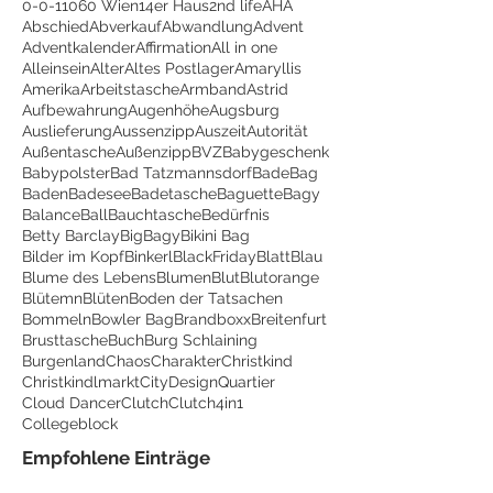
0-0-1
1060 Wien
14er Haus
2nd life
AHA
Abschied
Abverkauf
Abwandlung
Advent
Adventkalender
Affirmation
All in one
Alleinsein
Alter
Altes Postlager
Amaryllis
Amerika
Arbeitstasche
Armband
Astrid
Aufbewahrung
Augenhöhe
Augsburg
Auslieferung
Aussenzipp
Auszeit
Autorität
Außentasche
Außenzipp
BVZ
Babygeschenk
Babypolster
Bad Tatzmannsdorf
BadeBag
Baden
Badesee
Badetasche
Baguette
Bagy
Balance
Ball
Bauchtasche
Bedürfnis
Betty Barclay
BigBagy
Bikini Bag
Bilder im Kopf
Binkerl
BlackFriday
Blatt
Blau
Blume des Lebens
Blumen
Blut
Blutorange
Blütemn
Blüten
Boden der Tatsachen
Bommeln
Bowler Bag
Brandboxx
Breitenfurt
Brusttasche
Buch
Burg Schlaining
Burgenland
Chaos
Charakter
Christkind
Christkindlmarkt
CityDesignQuartier
Cloud Dancer
Clutch
Clutch4in1
Collegeblock
Empfohlene Einträge