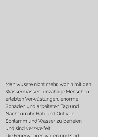
Man wusste nicht mehr, wohin mit den 
Wassermassen, unzählige Menschen 
erlebten Verwüstungen, enorme 
Schäden und arbeiteten Tag und 
Nacht um ihr Hab und Gut von 
Schlamm und Wasser zu befreien. 
und sind verzweifelt.
Die Feuerwehren waren und sind 