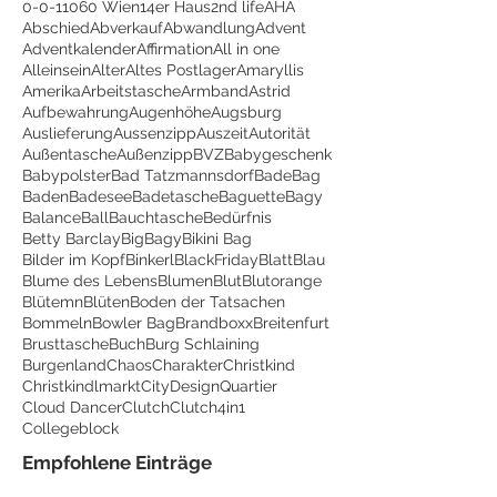
0-0-1
1060 Wien
14er Haus
2nd life
AHA
Abschied
Abverkauf
Abwandlung
Advent
Adventkalender
Affirmation
All in one
Alleinsein
Alter
Altes Postlager
Amaryllis
Amerika
Arbeitstasche
Armband
Astrid
Aufbewahrung
Augenhöhe
Augsburg
Auslieferung
Aussenzipp
Auszeit
Autorität
Außentasche
Außenzipp
BVZ
Babygeschenk
Babypolster
Bad Tatzmannsdorf
BadeBag
Baden
Badesee
Badetasche
Baguette
Bagy
Balance
Ball
Bauchtasche
Bedürfnis
Betty Barclay
BigBagy
Bikini Bag
Bilder im Kopf
Binkerl
BlackFriday
Blatt
Blau
Blume des Lebens
Blumen
Blut
Blutorange
Blütemn
Blüten
Boden der Tatsachen
Bommeln
Bowler Bag
Brandboxx
Breitenfurt
Brusttasche
Buch
Burg Schlaining
Burgenland
Chaos
Charakter
Christkind
Christkindlmarkt
CityDesignQuartier
Cloud Dancer
Clutch
Clutch4in1
Collegeblock
Empfohlene Einträge