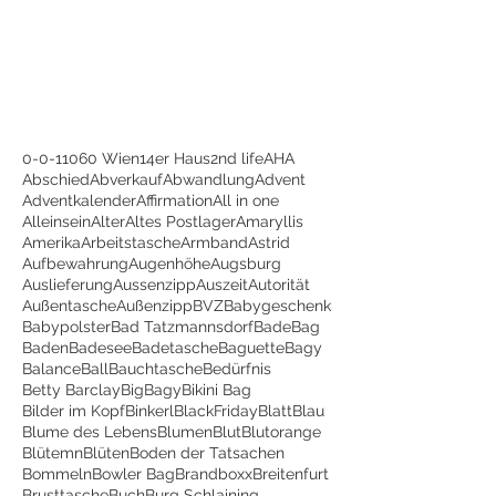
0-0-1
1060 Wien
14er Haus
2nd life
AHA
Abschied
Abverkauf
Abwandlung
Advent
Adventkalender
Affirmation
All in one
Alleinsein
Alter
Altes Postlager
Amaryllis
Amerika
Arbeitstasche
Armband
Astrid
Aufbewahrung
Augenhöhe
Augsburg
Auslieferung
Aussenzipp
Auszeit
Autorität
Außentasche
Außenzipp
BVZ
Babygeschenk
Babypolster
Bad Tatzmannsdorf
BadeBag
Baden
Badesee
Badetasche
Baguette
Bagy
Balance
Ball
Bauchtasche
Bedürfnis
Betty Barclay
BigBagy
Bikini Bag
Bilder im Kopf
Binkerl
BlackFriday
Blatt
Blau
Blume des Lebens
Blumen
Blut
Blutorange
Blütemn
Blüten
Boden der Tatsachen
Bommeln
Bowler Bag
Brandboxx
Breitenfurt
Brusttasche
Buch
Burg Schlaining