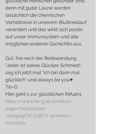
glückliche Menschen gesünder sind, 
denn mit guter Laune werden 
tatsächlich die chemischen 
Verhältnisse in unserem Blutkreislauf 
verändert und das wirkt sich positiv 
auf unser Immunsystem und alle 
möglichen anderen Gschichtln aus.
Gut, frei nach der Redewendung 
"Jeder ist seines Glückes Schmied", 
sag ich jetzt mal "ich bin dann mal 
glücklich" und always be you♥
Tin-G
Hier geht´s zur glücklichen INA4in1: 
https://www.tin-g.at/product-
page/ina4in1quer-
vintagegr%C3%BCn-grennery-
rucksack