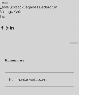
Tags:
_Ina
Rucksack
veganes Leder
grün
Vintage Grün
Ina
Kommentare
Kommentar verfassen...